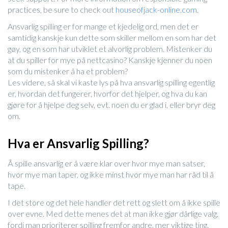
practices, be sure to check out
houseofjack-online.com
.
Ansvarlig spilling er for mange et kjedelig ord, men det er
samtidig kanskje kun dette som skiller mellom en som har det
gøy, og en som har utviklet et alvorlig problem. Mistenker du
at du spiller for mye på nettcasino? Kanskje kjenner du noen
som du mistenker å ha et problem?
Les videre, så skal vi kaste lys på hva ansvarlig spilling egentlig
er, hvordan det fungerer, hvorfor det hjelper, og hva du kan
gjøre for å hjelpe deg selv, evt. noen du er glad i, eller bryr deg
om.
Hva er Ansvarlig Spilling?
Å spille ansvarlig er å være klar over hvor mye man satser,
hvor mye man taper, og ikke minst hvor mye man har råd til å
tape.
I det store og det hele handler det rett og slett om å ikke spille
over evne. Med dette menes det at man ikke gjør dårlige valg,
fordi man prioriterer spilling fremfor andre, mer viktige ting.