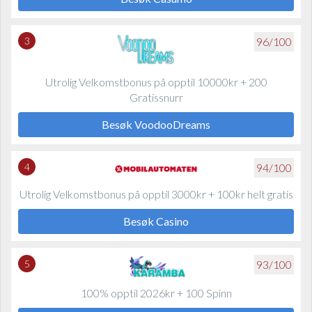
3
96/100
Utrolig Velkomstbonus på opptil 10000kr + 200
Gratissnurr
Besøk VoodooDreams
4
94/100
Utrolig Velkomstbonus på opptil 3000kr + 100kr helt gratis
Besøk Casino
5
93/100
100% opptil 2026kr + 100 Spinn