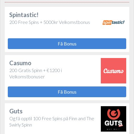
Spintastic!
200 Free Spins + 5000kr Velkomstbonus
Få Bonus
Casumo
200 Gratis Spinn + €1200 i
Velkomstbonuser
Få Bonus
Guts
Og få opptil 100 Free Spins på Finn and The
Swirly Spinn