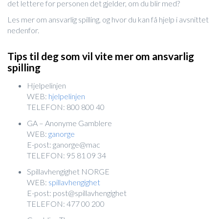
det lettere for personen det gjelder, om du blir med?
Les mer om ansvarlig spilling, og hvor du kan få hjelp i avsnittet
nedenfor.
Tips til deg som vil vite mer om ansvarlig
spilling
Hjelpelinjen
WEB:
hjelpelinjen
TELEFON: 800 800 40
GA – Anonyme Gamblere
WEB:
ganorge
E-post: ganorge@mac
TELEFON: 95 81 09 34
Spillavhengighet NORGE
WEB:
spillavhengighet
E-post: post@spillavhengighet
TELEFON: 477 00 200