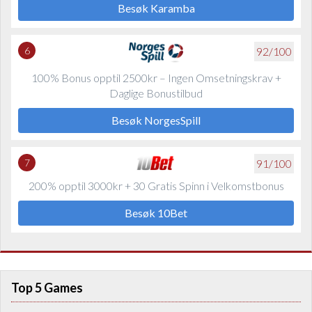
Besøk Karamba
6
92/100
100% Bonus opptil 2500kr – Ingen Omsetningskrav +
Daglige Bonustilbud
Besøk NorgesSpill
7
91/100
200% opptil 3000kr + 30 Gratis Spinn i Velkomstbonus
Besøk 10Bet
Top 5 Games