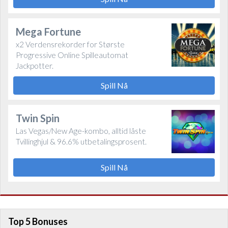
Mega Fortune
x2 Verdensrekorder for Største
Progressive Online Spilleautomat
Jackpotter.
Spill Nå
Twin Spin
Las Vegas/New Age-kombo, alltid låste
Tvillinghjul & 96.6% utbetalingsprosent.
Spill Nå
Top 5 Bonuses