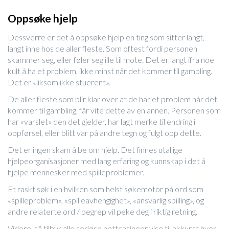
Oppsøke hjelp
Dessverre er det å oppsøke hjelp en ting som sitter langt,
langt inne hos de aller fleste. Som oftest fordi personen
skammer seg, eller føler seg ille til mote. Det er langt ifra noe
kult å ha et problem, ikke minst når det kommer til gambling.
Det er «liksom ikke stuerent».
De aller fleste som blir klar over at de har et problem når det
kommer til gambling, får vite dette av en annen. Personen som
har «varslet» den det gjelder, har lagt merke til endring i
oppførsel, eller blitt var på andre tegn og fulgt opp dette.
Det er ingen skam å be om hjelp. Det finnes utallige
hjelpeorganisasjoner med lang erfaring og kunnskap i det å
hjelpe mennesker med spilleproblemer.
Et raskt søk i en hvilken som helst søkemotor på ord som
«spilleproblem», «spilleavhengighet», «ansvarlig spilling», og
andre relaterte ord / begrep vil peke deg i riktig retning.
Videre, så tilbyr alle seriøse nettcasinoer vise til akkurat hvor,