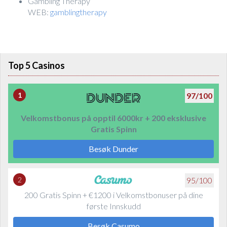
Gambling Therapy
WEB:
gamblingtherapy
Top 5 Casinos
1
97/100
Velkomstbonus på opptil 6000kr + 200 eksklusive
Gratis Spinn
Besøk Dunder
2
95/100
200 Gratis Spinn + €1200 i Velkomstbonuser på dine
første Innskudd
Besøk Casumo