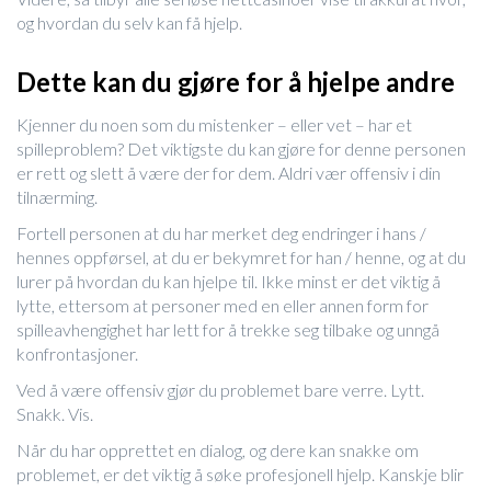
og hvordan du selv kan få hjelp.
Dette kan du gjøre for å hjelpe andre
Kjenner du noen som du mistenker – eller vet – har et
spilleproblem? Det viktigste du kan gjøre for denne personen
er rett og slett å være der for dem. Aldri vær offensiv i din
tilnærming.
Fortell personen at du har merket deg endringer i hans /
hennes oppførsel, at du er bekymret for han / henne, og at du
lurer på hvordan du kan hjelpe til. Ikke minst er det viktig å
lytte, ettersom at personer med en eller annen form for
spilleavhengighet har lett for å trekke seg tilbake og unngå
konfrontasjoner.
Ved å være offensiv gjør du problemet bare verre. Lytt.
Snakk. Vis.
Når du har opprettet en dialog, og dere kan snakke om
problemet, er det viktig å søke profesjonell hjelp. Kanskje blir