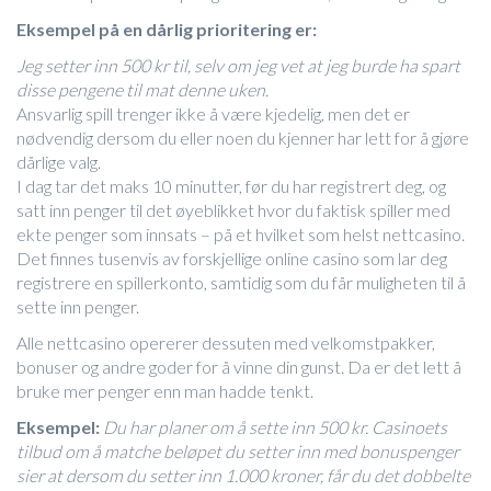
Eksempel på en dårlig prioritering er:
Jeg setter inn 500 kr til, selv om jeg vet at jeg burde ha spart
disse pengene til mat denne uken.
Ansvarlig spill trenger ikke å være kjedelig, men det er
nødvendig dersom du eller noen du kjenner har lett for å gjøre
dårlige valg.
I dag tar det maks 10 minutter, før du har registrert deg, og
satt inn penger til det øyeblikket hvor du faktisk spiller med
ekte penger som innsats – på et hvilket som helst nettcasino.
Det finnes tusenvis av forskjellige online casino som lar deg
registrere en spillerkonto, samtidig som du får muligheten til å
sette inn penger.
Alle nettcasino opererer dessuten med velkomstpakker,
bonuser og andre goder for å vinne din gunst. Da er det lett å
bruke mer penger enn man hadde tenkt.
Eksempel:
Du har planer om å sette inn 500 kr. Casinoets
tilbud om å matche beløpet du setter inn med bonuspenger
sier at dersom du setter inn 1.000 kroner, får du det dobbelte