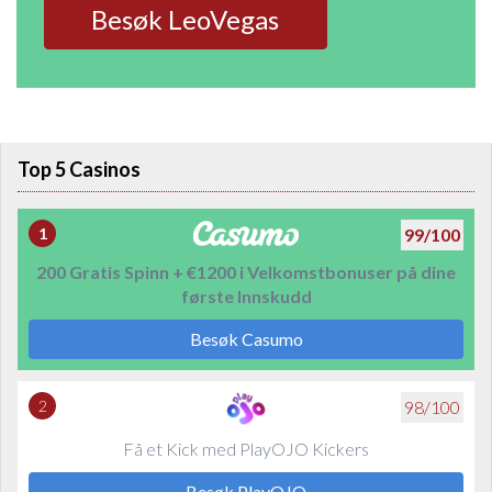
Besøk LeoVegas
Top 5 Casinos
1
99/100
200 Gratis Spinn + €1200 i Velkomstbonuser på dine
første Innskudd
Besøk Casumo
2
98/100
Få et Kick med PlayOJO Kickers
Besøk PlayOJO