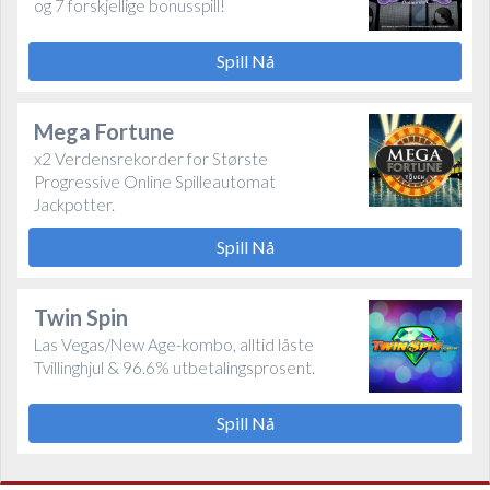
og 7 forskjellige bonusspill!
Spill Nå
Mega Fortune
x2 Verdensrekorder for Største
Progressive Online Spilleautomat
Jackpotter.
Spill Nå
Twin Spin
Las Vegas/New Age-kombo, alltid låste
Tvillinghjul & 96.6% utbetalingsprosent.
Spill Nå