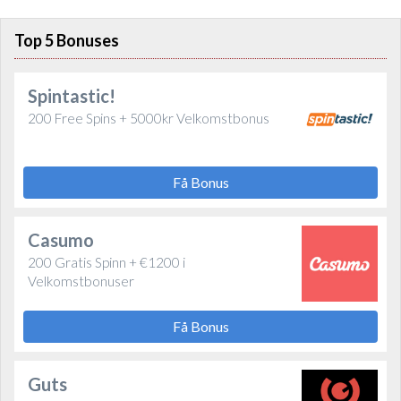
Top 5 Bonuses
Spintastic!
200 Free Spins + 5000kr Velkomstbonus
Få Bonus
Casumo
200 Gratis Spinn + €1200 i
Velkomstbonuser
Få Bonus
Guts