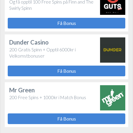
Og få opptil 100 Free Spins på Finn and The
Swirly Spinn
Få Bonus
Dunder Casino
200 Gratis Spinn + Opptil 6000kr i
Velkomstbonuser
Få Bonus
Mr Green
200 Free Spins + 1000kr i Match Bonus
Få Bonus